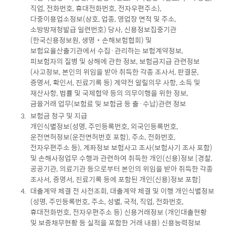
직업, 전화번호, 휴대전화번호, 전자우편주소),
다중이용업소정보(상호, 업종, 영업장 면적 및 주소,
소방방재청발급 일련번호) 당사, 신용정보집중기관
(한국신용정보원, 생명‧손해보험협회) 및
보험요율산출기관에서 수집·관리하는 보험계약정보,
피보험자의 질병 및 상해에 관한 정보, 보험금지급 관련정보
(사고정보, 본인의 위임을 받아 취득한 각종 조사서, 판결문,
증명서, 확인서, 진료기록 등) 계약전 알릴의무 사항, 소득 및
재산사항, 법률 및 국제협약 등의 의무이행을 위한 정보,
금융거래 업무(보험료 및 보험금 등 출·수납)관련 정보
보험금 청구 및 지급
개인식별정보(성명, 주민등록번호, 외국인등록번호,
운전면허정보(운전면허번호 포함), 주소, 전화번호,
전자우편주소 등), 계좌정보 보험사고 조사(보험사기 조사 포함)
및 손해사정업무 수행과 관련하여 취득한 개인(신용)정보 [경찰,
공공기관, 의료기관 등으로부터 본인의 위임을 받아 취득한 각종
조사서, 증명서, 진료기록 등에 포함된 개인(신용)정보 포함]
대출계약 체결 전 사전조회, 대출계약 체결 및 이행 개인식별정보
(성명, 주민등록번호, 주소, 성별, 국적, 직업, 전화번호,
휴대전화번호, 전자우편주소 등) 신용거래정보 (개인대출현황
및 보증채무현황 등 실적을 포함한 거래 내용) 신용능력정보