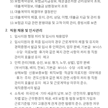
보험계약정보, 보험금지급정보, 채권결손처분 관리정보의 조회,
대출계약정보, 대출금 상환정보의 조회
대출계약의 체결여부 결정판단
대출계약의 체결, 유지, 관리, 상담, 이행, 대출금 지급 및 관리 등
보험금 지급 관련 분쟁대응 및 고객 이력 관리, 증빙서류 보존
직원 채용 및 인사관리
입사지원 행정 처리 및 입사자 채용업무
입사지원자 중 최종 입사자의 경우 근로계약의 체결 및 유지와
경력증명서 발급 및 입사 후 인력관리, 업무 분배, 기본급·보너스
·수당·의료보험·휴가와 같은 복지 관련 사항의 처리 등 직원
관리의 효율성 유지·제고
인력 관리(채용, 승진, 보상, 평가, 노무, 상벌), 업무 분배
(부서이동, 배치, 전보), 기본급·보너스·수당·사회 보험·
상해보험·신용보증보험·퇴직보험·적금및 의료지원·대부제공
·휴가·주차·콘도신청과 같은 복지 관련 사항의 처리 등 직원
관리의 효율성 유지·제고 및 근로계약상 의무의 준수,
재직증명서의 발급
소득세·외국인세·기타 세금의 납부, 보건·안전의무, 불법적인
차별 없는 근무환경의 제공, 4대 보험 등 법정 보험의 가입과
근로기준법 기타 고용관계 관계 관련 법령의 준수, 균등한 처우