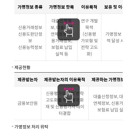
가명정보 종류
가명정보 항목
이용목적
보유 및 이용
가로로 스크롤
대출신청정
연구 개발
신용거래정보
보, 대출잔액,
목적
신용도판단정
연체정보, 신
(신용평
가명정보 이
보
용거래정보,
가모형 및
적 달성 시 
신용능력정보
보험료 납입
전략 고도
실적 등
화)
제공현황
제공받는자
제공받는자의 이용목적
제공하는 가명정보의
가로로 스크롤
신용평가모형 및 전략
대출신청정보, 대출
고도화를 위한 흥국화
금융보안원
연체정보, 신용거래
재 및 신용평가사 데이
보험료 납입 실적
터결합
가명정보 처리 위탁