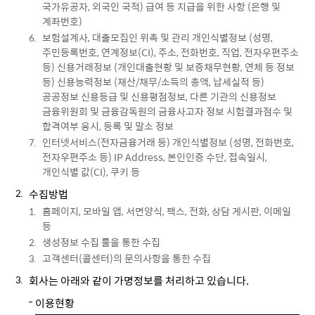
국가유공자, 외국인 국적) 급여 등 지급을 위한 사항 (은행 및
계좌번호)
보험설계사, 대출모집인 위촉 및 관리 개인식별정보 (성명,
주민등록번호, 연계정보(CI), 주소, 전화번호, 직업, 전자우편주소
등) 신용거래정보 (개인대출현황 및 보증채무현황, 연체 등 정보
등) 신용능력정보 (재산/채무/소득의 총액, 납세실적 등)
공공정보 신용등급 및 신용평점정보, 다른 기관의 신용정보
금융위원회 및 금융감독원의 금융사고자 정보 시험결과점수 및
합격여부 응시, 등록 및 말소 정보
인터넷서비스(전자금융거래 등) 개인식별정보 (성명, 전화번호,
전자우편주소 등) IP Address, 본인인증 수단, 접속일시,
개인식별 값(CI), 쿠키 등
수집방법
홈페이지, 모바일 앱, 서면양식, 팩스, 전화, 상담 게시판, 이메일
등
생성정보 수집 툴을 통한 수집
고객센터(콜센터)의 문의사항을 통한 수집
회사는 아래와 같이 가명정보를 처리하고 있습니다.
이용현황