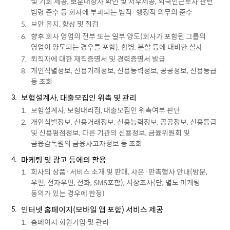
및 기회 제공, 보훈대상자 확인 및 처우제공, 외국인근로자 관련
법령 준수 등 회사에 부과되는 법적·행정적 의무의 준수
보안 유지, 향상 및 점검
향후 회사 영업의 전부 또는 일부 양도(회사가 포함된 그룹의
영업이 양도되는 경우를 포함), 합병, 분할 등에 대비한 실사
퇴직자에 대한 재직증명서 및 경력증명서 발급
개인식별정보, 신용거래정보, 신용능력정보, 공공정보, 신용등급
등 조회
보험설계사, 대출모집인 위촉 및 관리
보험설계사, 보험대리점, 대출모집인 위촉여부 판단
개인식별정보, 신용거래정보, 신용능력정보, 공공정보, 신용등급
및 신용평점정보, 다른 기관의 신용정보, 금융위원회 및
금융감독원의 금융사고자정보 등 조회
마케팅 및 광고 등에의 활용
회사의 상품·서비스 소개 및 판매, 사은·판촉행사 안내(방문,
우편, 전자우편, 전화, SMS포함), 시장조사(단, 별도 마케팅
동의가 있는 경우에 한정)
인터넷 홈페이지(모바일 앱 포함) 서비스 제공
홈페이지 회원가입 및 관리