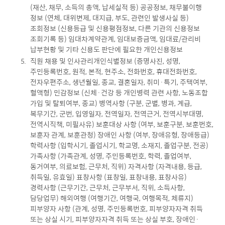
(재산, 채무, 소득의 총액, 납세실적 등) 공공정보, 채무불이행
정보 (연체, 대위변제, 대지급, 부도, 관련인 발생사실 등)
조회정보 (신용등급 및 신용평점정보, 다른 기관의 신용정보
조회기록 등) 임대차계약관계, 임대보증금액, 임대료/관리비
납부현황 및 기타 신용도 판단에 필요한 개인신용정보
직원 채용 및 인사관리개인식별정보 (증명사진, 성명,
주민등록번호, 원적, 본적, 현주소, 전화번호, 휴대전화번호,
전자우편주소, 생년월일, 종교, 결혼일자, 취미·특기, 주택여부,
혈액형) 민감정보 (신체·건강 등 개인병력 관련 사항, 노동조합
가입 및 탈퇴여부, 종교) 병역사항 (구분, 군별, 병과, 계급,
복무기간, 군번, 입영일자, 전역일자, 전역근거, 전역시부대명,
전역시직책, 미필사유) 보훈대상 사항 (여부, 보훈구분, 보훈번호,
보훈자 관계, 보훈관청) 장애인 사항 (여부, 장애유형, 장애등급)
학력사항 (입학시기, 졸업시기, 학교명, 소재지, 졸업구분, 전공)
가족사항 (가족관계, 성명, 주민등록번호, 학력, 졸업여부,
동거여부, 의료보험, 근무처, 직위) 자격사항 (자격내용, 등급,
취득일, 유효일) 표창사항 (표창일, 표창내용, 표창사유)
경력사항 (근무기간, 근무처, 근무부서, 직위, 소득사항,
담당업무) 해외여행 (여행기간, 여행국, 여행목적, 체류지)
피부양자 사항 (관계, 성명, 주민등록번호, 피부양자자격 취득
또는 상실 시기, 피부양자자격 취득 또는 상실 부호, 장애인·