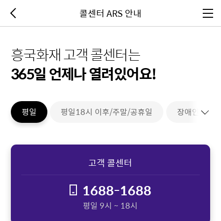
콜센터 ARS 안내
이전페이지
전체메뉴
흥국화재 고객 콜센터는
365일 언제나 열려있어요!
평일
평일18시 이후/주말/공휴일
장애인전용
펼치기
고객 콜센터
1688-1688
평일 9시 ~ 18시